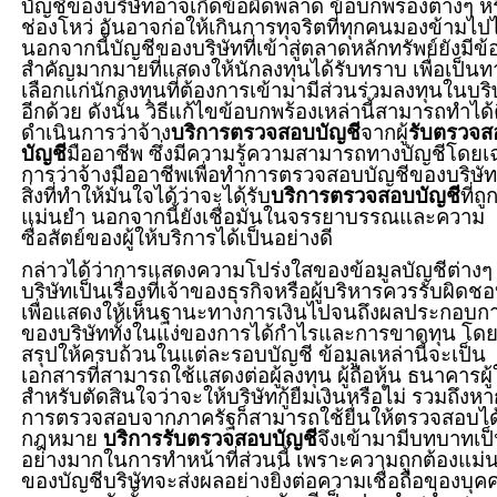
บัญชีของบริษัทอาจเกิดข้อผิดพลาด ข้อบกพร่องต่างๆ หร
ช่องโหว่ อันอาจก่อให้เกินการทุจริตที่ทุกคนมองข้ามไปไ
นอกจากนี้บัญชีของบริษัทที่เข้าสู่ตลาดหลักทรัพย์ยังมีข้
สำคัญมากมายที่แสดงให้นักลงทุนได้รับทราบ เพื่อเป็นท
เลือกแก่นักลงทุนที่ต้องการเข้ามามีส่วนร่วมลงทุนในบริ
อีกด้วย ดังนั้น วิธีแก้ไขข้อบกพร้องเหล่านี้สามารถทำได้
ดำเนินการว่าจ้าง
บริการตรวจสอบบัญชี
จากผู้
รับตรวจส
บัญชี
มืออาชีพ ซึ่งมีความรู้ความสามารถทางบัญชีโดย
การว่าจ้างมืออาชีพเพื่อทำการตรวจสอบบัญชีของบริษัท
สิ่งที่ทำให้มั่นใจได้ว่าจะได้รับ
บริการตรวจสอบบัญชี
ที่ถู
แม่นยำ นอกจากนี้ยังเชื่อมั่นในจรรยาบรรณและความ
ซื่อสัตย์ของผู้ให้บริการได้เป็นอย่างดี
กล่าวได้ว่าการแสดงความโปร่งใสของข้อมูลบัญชีต่างๆ
บริษัทเป็นเรื่องที่เจ้าของธุรกิจหรือผู้บริหารควรรับผิดช
เพื่อแสดงให้เห็นฐานะทางการเงินไปจนถึงผลประกอบก
ของบริษัททั้งในแง่ของการได้กำไรและการขาดทุน โด
สรุปให้ครบถ้วนในแต่ละรอบบัญชี ข้อมูลเหล่านี้จะเป็น
เอกสารที่สามารถใช้แสดงต่อผู้ลงทุน ผู้ถือหุ้น ธนาคารผู้ให
สำหรับตัดสินใจว่าจะให้บริษัทกู้ยืมเงินหรือไม่ รวมถึงหา
การตรวจสอบจากภาครัฐก็สามารถใช้ยื่นให้ตรวจสอบไ
กฎหมาย
บริการรับตรวจสอบบัญชี
จึงเข้ามามีบทบาทเป
อย่างมากในการทำหน้าที่ส่วนนี้ เพราะความถูกต้องแม่
ของบัญชีบริษัทจะส่งผลอย่างยิ่งต่อความเชื่อถือของบุค