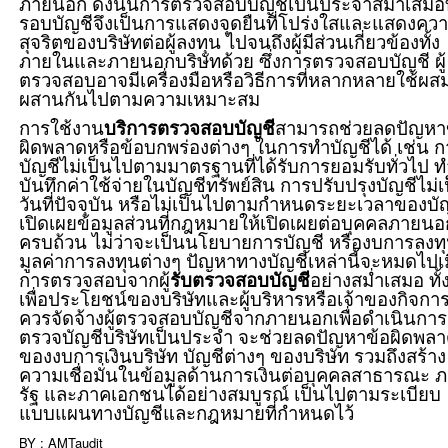
ภายนอก ดังนั้นการตรวจสอบบัญชีเป็นประจำสม่ำเสมอ
รอบบัญชีจึงเป็นการแสดงจุดยืนที่โปร่งใสและแสดงคว
สุจริตของบริษัทต่อผู้ลงทุน ไปจนถึงผู้มีส่วนเกี่ยวข้องทั้ง
ภายในและภายนอกบริษัทด้วย ซึ่งการตรวจสอบบัญชี ผู้
ตรวจสอบอาจมีเครื่องมือหรือวิธีการที่หลากหลายใช้ผส
ผสานกันไปตามความเหมาะสม
การใช้งาน
บริการตรวจสอบบัญชี
สามารถช่วยลดปัญหา
ผิดพลาดหรือข้อบกพร่องต่างๆ ในการทำบัญชีได้ เช่น 
บัญชีไม่เป็นไปตามมาตรฐานที่ได้รับการยอมรับทั่วไป ท
บันทึกค่าใช้จ่ายในบัญชีทรัพย์สิน การปรับปรุงบัญชีไม่เ
วันที่ปัจจุบัน หรือไม่เป็นไปตามกำหนดระยะเวลาของบั
เปิดเผยข้อมูลส่วนที่กฎหมายให้เปิดเผยต่อบุคคลภายนอ
ครบถ้วน ไม่ว่าจะเป็นนโยบายการบัญชี หรืองบการลงท
มูลค่าการลงทุนต่างๆ ปัญหาทางบัญชีเหล่านี้จะหมดไปเมื
การตรวจสอบจากผู้
รับตรวจสอบบัญชี
อย่างสม่ำเสมอ ทั้ง
เพื่อประโยชน์ของบริษัทและผู้บริหารหรือเจ้าของกิจการ
ควรจัดจ้างผู้ตรวจสอบบัญชีจากภายนอกเพื่อดำเนินการ
ตรวจบัญชีบริษัทเป็นประจำ จะช่วยลดปัญหาข้อผิดพล
ของงบการเงินบริษัท บัญชีต่างๆ ของบริษัท รวมถึงสร้าง
ความเชื่อมั่นในข้อมูลด้านการเงินต่อบุคคลสาธารณะ 
รัฐ และภาคเอกชนได้อย่างสมบูรณ์ เป็นไปตามระเบียบ
แบบแผนทางบัญชีและกฎหมายที่กำหนดไว้
BY : AMTaudit