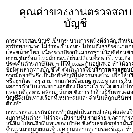
คุณค่าของงานตรวจสอบ
บัญชี
การตรวจสอบบัญชี เป็นกระบวนการหนึ่งที่สำคัญสำหรั
ธุรกิจทุกขนาด ไม่ว่าจะเป็น
ไปจนถึงธุรกิจขนาดก
SMEs
และขนาดใหญ่ เนื่องจากปัจจุบันมาตรฐานบัญชีค่อนข้า
ความซับซ้อน และมีการเปลี่ยนเปลี่ยนที่รวดเร็ว รวมถึง
ประเด็นด้านภาษีใหม่ ๆ มีให้
กันอยู่เสมอ ทำให้อา
Update
ข้อผิดพลาดทางบัญชีได้ ดังนั้นการใช้
บริการตรวจสอบบ
จากมืออาชีพจึงเป็นสิ่งสำคัญที่ไม่ควรมองข้าม เพื่อให้บร
หรือธุรกิจต่างๆ สามารถแสดงข้อมูบฐานนะทางการเงิน
ผลการดำเนินงานอย่างถูกต้อง มีความโปร่งใส ตรงไป
และถูกต้องตามหลักกฎหมาย ซึ่งการว่าจ้างผู้
รับตรวจส
บัญชี
จึงเป็นทางเลือกที่เหมาะสมและจำเป็นที่ถูกบริษัทฯ
ต้องทำ
การประกอบธุรกิจมีการทำบัญชีเป็นส่วนสำคัญที่แสดงให
งบการเงินต่างๆ ไม่ว่าจะเป็นรายรับ รายจ่าย มูลค่าการ
หนี้สิน ไปจนถึงเงินทุนของบริษัท ซึ่งตัวเลขดังกล่าวนั้นม
จำนวนมากมายและด้วยความหลากหลายของข้อมูล ทำ