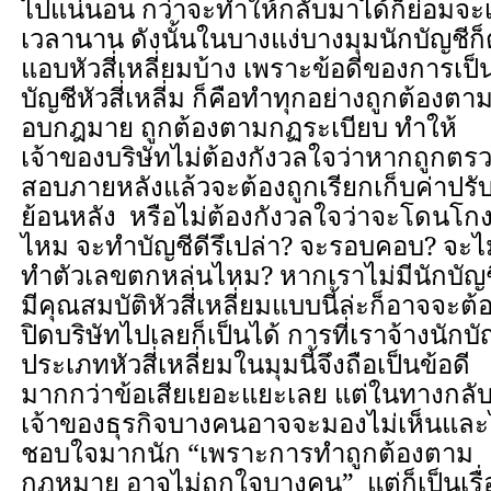
ไปแน่นอน กว่าจะทำให้กลับมาได้ก็ย่อมจะเ
เวลานาน ดังนั้นในบางแง่บางมุมนักบัญชีก็
แอบหัวสี่เหลี่ยมบ้าง เพราะข้อดีของการเป็
บัญชีหัวสี่เหลี่ม ก็คือทำทุกอย่างถูกต้องตา
อบกฎมาย ถูกต้องตามกฏระเบียบ ทำให้
เจ้าของบริษัทไม่ต้องกังวลใจว่าหากถูกตร
สอบภายหลังแล้วจะต้องถูกเรียกเก็บค่าปรั
ย้อนหลัง หรือไม่ต้องกังวลใจว่าจะโดนโก
ไหม จะทำบัญชีดีรึเปล่า? จะรอบคอบ? จะไม
ทำตัวเลขตกหล่นไหม? หากเราไม่มีนักบัญชี
มีคุณสมบัติหัวสี่เหลี่ยมแบบนี้ล่ะก็อาจจะต้
ปิดบริษัทไปเลยก็เป็นได้ การที่เราจ้างนักบั
ประเภทหัวสี่เหลี่ยมในมุมนี้จึงถือเป็นข้อดี
มากกว่าข้อเสียเยอะแยะเลย แต่ในทางกลับ
เจ้าของธุรกิจบางคนอาจจะมองไม่เห็นและ
ชอบใจมากนัก “เพราะการทำถูกต้องตาม
กฎหมาย อาจไม่ถูกใจบางคน” แต่ก็เป็นเรื่อ