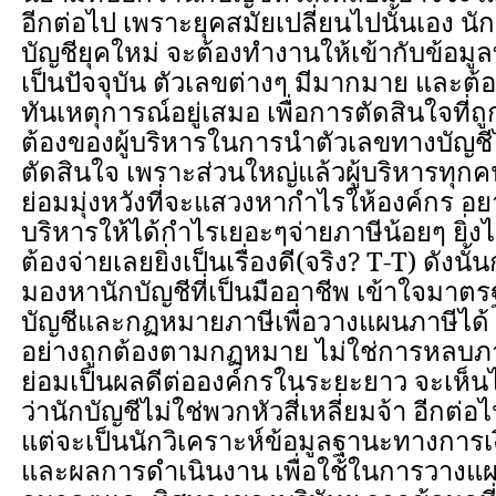
อีกต่อไป เพราะยุคสมัยเปลี่ยนไปนั้นเอง นัก
บัญชียุคใหม่ จะต้องทำงานให้เข้ากับข้อมูลท
เป็นปัจจุบัน ตัวเลขต่างๆ มีมากมาย และต้
ทันเหตุการณ์อยู่เสมอ เพื่อการตัดสินใจที่ถู
ต้องของผู้บริหารในการนำตัวเลขทางบัญช
ตัดสินใจ เพราะส่วนใหญ่แล้วผู้บริหารทุกค
ย่อมมุ่งหวังที่จะแสวงหากำไรให้องค์กร อ
บริหารให้ได้กำไรเยอะๆจ่ายภาษีน้อยๆ ยิ่งไ
ต้องจ่ายเลยยิ่งเป็นเรื่องดี(จริง?
T-T
)
ดังนั้
มองหานักบัญชีที่เป็นมืออาชีพ เข้าใจมาต
บัญชีและกฏหมายภาษีเพื่อวางแผนภาษีได้
อย่างถูกต้องตามกฏหมาย ไม่ใช่การหลบภ
ย่อมเป็นผลดีต่อองค์กรในระยะยาว จะเห็นไ
ว่านักบัญชีไม่ใช่พวกหัวสี่เหลี่ยมจ้า อีกต่อ
แต่จะเป็นนักวิเคราะห์ข้อมูลฐานะทางการเ
และผลการดำเนินงาน เพื่อใช้ในการวางแ